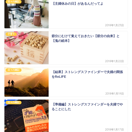
日々の雑記
【主婦休みの日】があるんだってよ
2018年1月23日
子育て
節分にむけて覚えておきたい【節分の由来】と
【鬼の絵本】
2018年1月22日
日々の雑記
【結果】ストレングスファインダーで夫婦の関係
をReLIFE
2018年1月19日
日々の雑記
【準備編】ストレングスファインダーを夫婦でや
ることにした
2018年1月17日