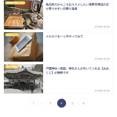
長野県の楽しみ方
地元民だからこそおススメしたい長野市周辺の立
ち寄りやすい日帰り温泉
2018年1月9日
お金のこと
メルカリを一ヶ月やってみて
2018年1月6日
日々の雑記
戸隠神社へ初詣。神主さんが引いてくれる【おみ
くじ】が独特です
2018年1月3日
...
1
3
4
5
6