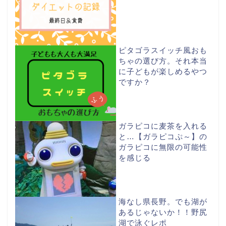
ピタゴラスイッチ風おも
ちゃの選び方。それ本当
に子どもが楽しめるやつ
ですか？
ガラピコに麦茶を入れる
と…【ガラピコぷ～】の
ガラピコに無限の可能性
を感じる
海なし県長野。でも湖が
あるじゃないか！！野尻
湖で泳ぐレポ