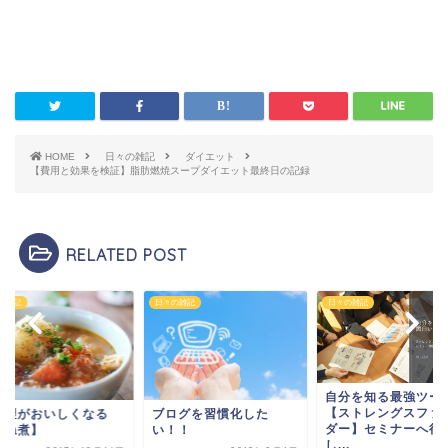
HOME
日々の雑記
ダイエット
【費用と効果を検証】脂肪燃焼スープダイエット最終日の記録
RELATED POST
の雑記
日々の雑記
日々の雑記
自分を知る最強ツール
【ストレングスファイン
ログを習慣化した
お料理がおいしくな
ダー】セミナーへ行きま
！！
【重ね煮】
し...