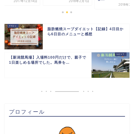
2018年2月1日
2017年12
2018年2月12日
脂肪燃焼スープダイエット【記録】4日目か
ら6日目のメニューと感想
【新潟競馬場】入場料100円だけで、親子で
1日楽しめる場所でした。馬券を...
プロフィール