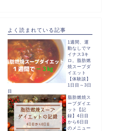
よく読まれている記事
1週間、運
動なしでマ
イナス3キ
ロ。脂肪燃
焼スープダ
イエット
【体験談】
1日目～3日
目
脂肪燃焼ス
ープダイエ
ット【記
録】4日目
から6日目
のメニュー