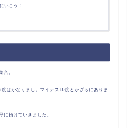
にいこう！
集合。
6度はかなりまし。マイナス10度とかざらにありま
母に預けていきました。