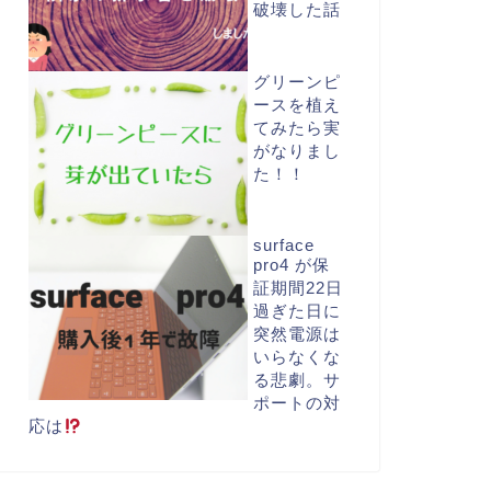
破壊した話
グリーンピ
ースを植え
てみたら実
がなりまし
た！！
surface
pro4 が保
証期間22日
過ぎた日に
突然電源は
いらなくな
る悲劇。サ
ポートの対
応は