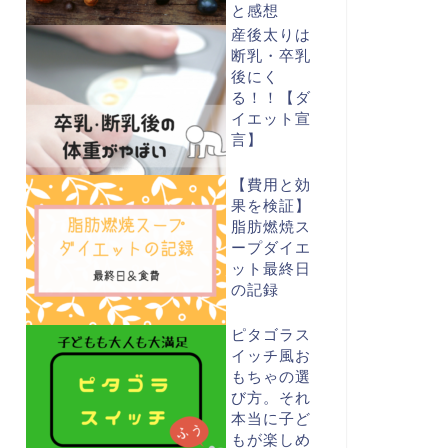
と感想
産後太りは
断乳・卒乳
後にく
る！！【ダ
イエット宣
言】
【費用と効
果を検証】
脂肪燃焼ス
ープダイエ
ット最終日
の記録
ピタゴラス
イッチ風お
もちゃの選
び方。それ
本当に子ど
もが楽しめ