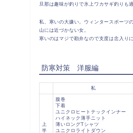
旦那は趣味が釣りで氷上ワカサギ釣りも過
私、寒いの大嫌い。ウィンタースポーツ
山には近づかない女。
寒いのはマジで勘弁なので支度は念入り
防寒対策 洋服編
私
腹巻
下着
ユニクロヒートテックインナー
ハイネック薄手ニット
上
薄いロングTシャツ
半
ユニクロライトダウン