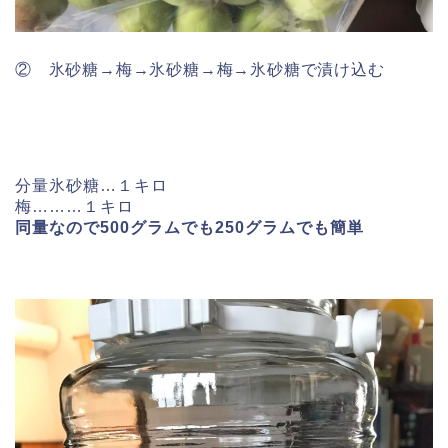
② 氷砂糖→梅→氷砂糖→梅→氷砂糖で漬け込む
分量
氷砂糖…１キロ
梅………１キロ
同量なので500グラムでも250グラムでも簡単