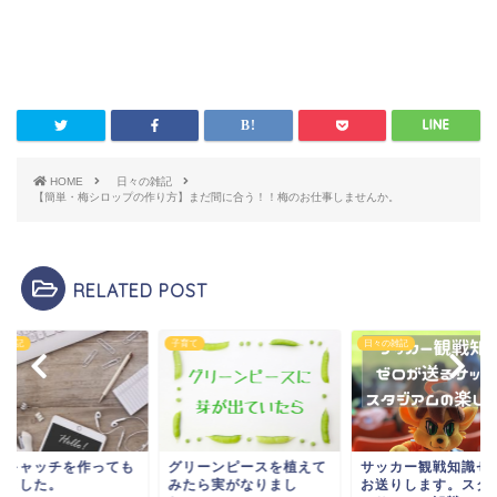
HOME
日々の雑記
【簡単・梅シロップの作り方】まだ間に合う！！梅のお仕事しませんか。
RELATED POST
て
日々の雑記
日々の雑記
リーンピースを植えて
サッカー観戦知識ゼロが
アイキャッチを作っ
たら実がなりまし
お送りします。スタジア
らいました。