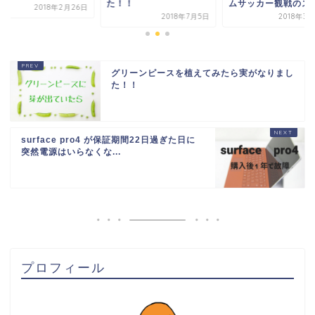
！！
ムサッカー観戦のススメ
2018年2
2018年7月5日
2018年3月27日
グリーンピースを植えてみたら実がなりまし
た！！
surface pro4 が保証期間22日過ぎた日に
突然電源はいらなくな...
プロフィール